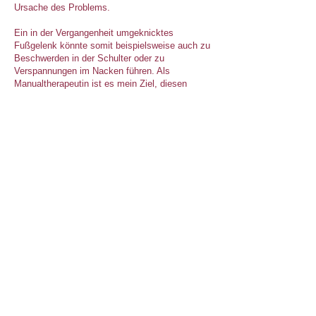
Ursache des Problems.
Ein in der Vergangenheit umgeknicktes
Fußgelenk könnte somit beispielsweise auch zu
Beschwerden in der Schulter oder zu
Verspannungen im Nacken führen. Als
Manualtherapeutin ist es mein Ziel, diesen
Ursache-Folge-Ketten auf den Grund zu gehen
und dadurch Deine Symptome wie Gelenk- und
Wirbelsäulenschmerzen, Kopfschmerz oder
Schwindel nachhaltig und langfristig zu
reduzieren.
Ein aktives Übungsprogramm ist genauso Teil
der Behandlung wie die Anwendung qualifizierter
Griffe zur Behandlung der Gewebsstrukturen.